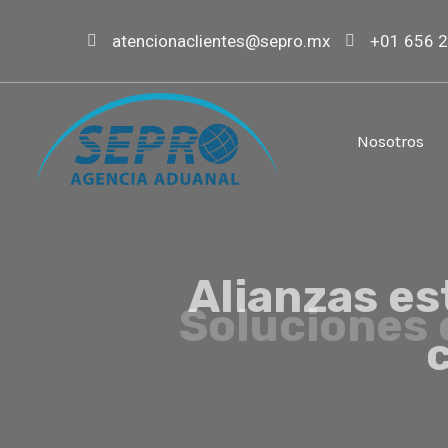
Ir
atencionaclientes@sepro.mx
+01 656 2
al
contenido
Nosotros
Alianzas est
co