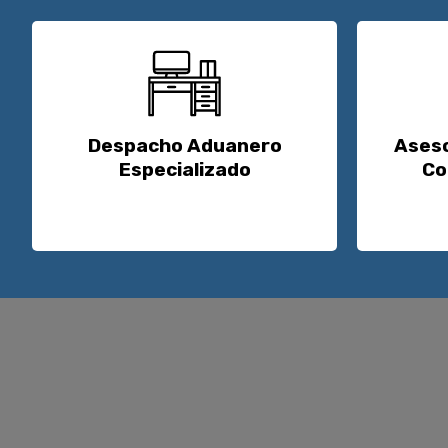
Despacho Aduanero
Aseso
Especializado
Co